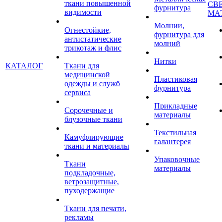
ткани повышенной
СВ
фурнитура
видимости
МА
Молнии,
Огнестойкие,
фурнитура для
антистатические
молний
трикотаж и флис
Нитки
КАТАЛОГ
Ткани для
медицинской
Пластиковая
одежды и служб
фурнитура
сервиса
Прикладные
Сорочечные и
материалы
блузочные ткани
Текстильная
Камуфлирующие
галантерея
ткани и материалы
Упаковочные
Ткани
материалы
подкладочные,
ветрозащитные,
пуходержащие
Ткани для печати,
рекламы