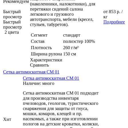
Рекомендуем
(наколенники, налокотники), для
перетяжки сидений салона
Быстрый
от
853 р.
/
легкового и грузового
просмотр
кг
автотранспорта, мебели (кресел,
Быстрый
Подробнее
стульев, табуретов).
просмотр
2 цвета
Сегмент
стандарт
Состав
полиэстер 100%
Плотность
260 г/м²
Ширина рулона
150 см
Характеристики
Сравнить
Сетка антимоскитная СМ 01
Сетка антимоскитная СМ 01
Наличие: много
Сетка антимоскитная СМ 01 подходит
для производства инвентаря
пчеловодов, геологов, туристического
снаряжения для защиты от гнуса,
мошки, комаров, клещей и пр.
насекомых, а также при изготовлении
Хит
пологов на детские кроватки, коляски,