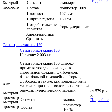
Подробнее
Сегмент
стандарт
Быстрый
просмотр
Состав
полиэстер 100%
Плотность
167 г/м²
Ширина рулона
150 см
Потребительские
формоудержание
свойства
Характеристики
Сравнить
Сетка трикотажная 130
Сетка трикотажная 130
Наличие: 2 003 кг
Сетка трикотажная 130 широко
применяется для производства
спортивной одежды: футбольной,
баскетбольной и хоккейной формы,
футболок, а так же, как подкладочный
Хит
материал при производстве спортивной
одежды, туристических изделий.
от
579 р.
/
Быстрый
кг
просмотр
Сегмент
эконом
Подробнее
Быстрый
полиэстер
просмотр
Состав
100%