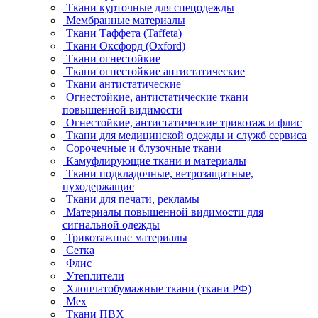
Ткани курточные для спецодежды
Мембранные материалы
Ткани Таффета (Taffeta)
Ткани Оксфорд (Oxford)
Ткани огнестойкие
Ткани огнестойкие антистатические
Ткани антистатические
Огнестойкие, антистатические ткани
повышенной видимости
Огнестойкие, антистатические трикотаж и флис
Ткани для медицинской одежды и служб сервиса
Сорочечные и блузочные ткани
Камуфлирующие ткани и материалы
Ткани подкладочные, ветрозащитные,
пуходержащие
Ткани для печати, рекламы
Материалы повышенной видимости для
сигнальной одежды
Трикотажные материалы
Сетка
Флис
Утеплители
Хлопчатобумажные ткани (ткани РФ)
Мех
Ткани ПВХ