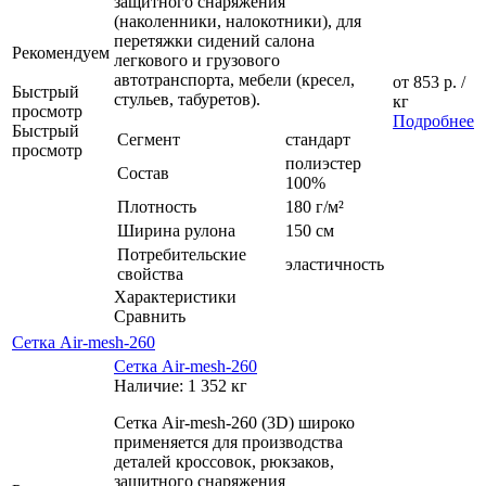
защитного снаряжения
(наколенники, налокотники), для
перетяжки сидений салона
Рекомендуем
легкового и грузового
автотранспорта, мебели (кресел,
от
853 р.
/
Быстрый
стульев, табуретов).
кг
просмотр
Подробнее
Быстрый
Сегмент
стандарт
просмотр
полиэстер
Состав
100%
Плотность
180 г/м²
Ширина рулона
150 см
Потребительские
эластичность
свойства
Характеристики
Сравнить
Сетка Air-mesh-260
Сетка Air-mesh-260
Наличие: 1 352 кг
Сетка Air-mesh-260 (3D) широко
применяется для производства
деталей кроссовок, рюкзаков,
защитного снаряжения