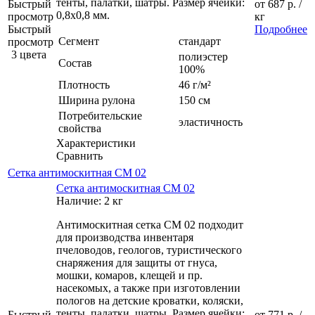
тенты, палатки, шатры. Размер ячейки:
Быстрый
от
687 р.
/
0,8х0,8 мм.
просмотр
кг
Быстрый
Подробнее
Сегмент
стандарт
просмотр
3 цвета
полиэстер
Состав
100%
Плотность
46 г/м²
Ширина рулона
150 см
Потребительские
эластичность
свойства
Характеристики
Сравнить
Сетка антимоскитная СМ 02
Сетка антимоскитная СМ 02
Наличие: 2 кг
Антимоскитная сетка СМ 02 подходит
для производства инвентаря
пчеловодов, геологов, туристического
снаряжения для защиты от гнуса,
мошки, комаров, клещей и пр.
насекомых, а также при изготовлении
пологов на детские кроватки, коляски,
тенты, палатки, шатры. Размер ячейки:
Быстрый
от
771 р.
/