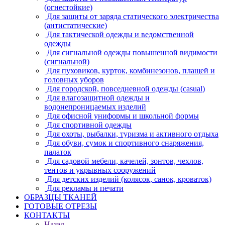
(огнестойкие)
Для защиты от заряда статического электричества
(антистатические)
Для тактической одежды и ведомственной
одежды
Для сигнальной одежды повышенной видимости
(сигнальной)
Для пуховиков, курток, комбинезонов, плащей и
головных уборов
Для городской, повседневной одежды (casual)
Для влагозащитной одежды и
водонепроницаемых изделий
Для офисной униформы и школьной формы
Для спортивной одежды
Для охоты, рыбалки, туризма и активного отдыха
Для обуви, сумок и спортивного снаряжения,
палаток
Для садовой мебели, качелей, зонтов, чехлов,
тентов и укрывных сооружений
Для детских изделий (колясок, санок, кроваток)
Для рекламы и печати
ОБРАЗЦЫ ТКАНЕЙ
ГОТОВЫЕ ОТРЕЗЫ
КОНТАКТЫ
Назад