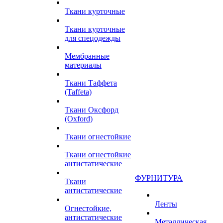
Ткани курточные
Ткани курточные
для спецодежды
Мембранные
материалы
Ткани Таффета
(Taffeta)
Ткани Оксфорд
(Oxford)
Ткани огнестойкие
Ткани огнестойкие
антистатические
ФУРНИТУРА
Ткани
антистатические
Ленты
Огнестойкие,
антистатические
Металлическая