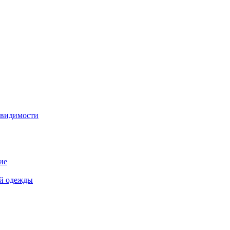
 видимости
ие
й одежды