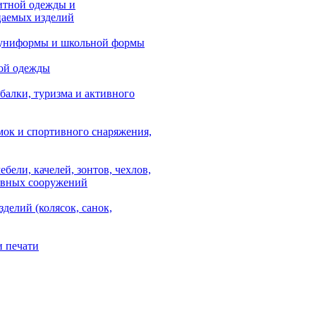
итной одежды и
аемых изделий
 униформы и школьной формы
ой одежды
балки, туризма и активного
мок и спортивного снаряжения,
ебели, качелей, зонтов, чехлов,
ывных сооружений
зделий (колясок, санок,
и печати