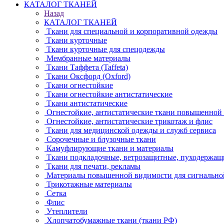
КАТАЛОГ ТКАНЕЙ
Назад
КАТАЛОГ ТКАНЕЙ
Ткани для специальной и корпоративной одежды
Ткани курточные
Ткани курточные для спецодежды
Мембранные материалы
Ткани Таффета (Taffeta)
Ткани Оксфорд (Oxford)
Ткани огнестойкие
Ткани огнестойкие антистатические
Ткани антистатические
Огнестойкие, антистатические ткани повышенной
Огнестойкие, антистатические трикотаж и флис
Ткани для медицинской одежды и служб сервиса
Сорочечные и блузочные ткани
Камуфлирующие ткани и материалы
Ткани подкладочные, ветрозащитные, пуходержащ
Ткани для печати, рекламы
Материалы повышенной видимости для сигнально
Трикотажные материалы
Сетка
Флис
Утеплители
Хлопчатобумажные ткани (ткани РФ)