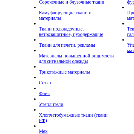
Сорочечные и блузочные ткани
фу
Камуфлирующие ткани и
Пр
материалы
ма
Ткани подкладочные,
Те
ветрозащитные, пуходержащие
гал
Ткани для печати, рекламы
Уп
ма
Материалы повышенной видимости
для сигнальной одежды
Трикотажные материалы
Сетка
Флис
Утеплители
Хлопчатобумажные ткани (ткани
РФ)
Мех