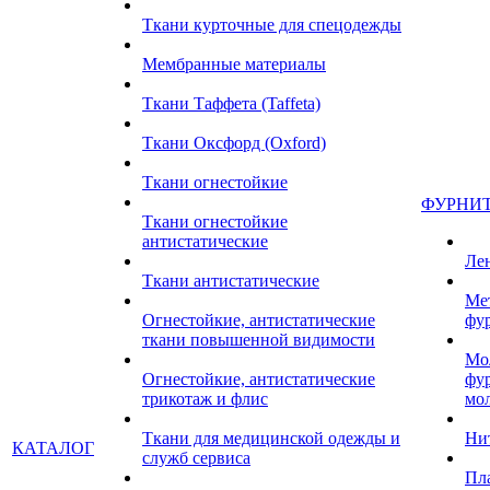
Ткани курточные для спецодежды
Мембранные материалы
Ткани Таффета (Taffeta)
Ткани Оксфорд (Oxford)
Ткани огнестойкие
ФУРНИ
Ткани огнестойкие
антистатические
Ле
Ткани антистатические
Ме
Огнестойкие, антистатические
фу
ткани повышенной видимости
Мо
Огнестойкие, антистатические
фу
трикотаж и флис
мо
Ткани для медицинской одежды и
Ни
КАТАЛОГ
служб сервиса
Пл