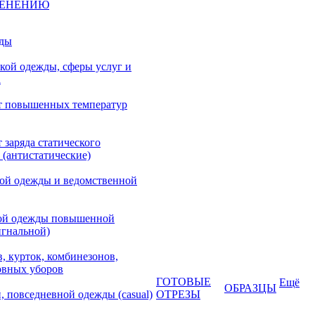
МЕНЕНИЮ
жды
кой одежды, сферы услуг и
а
т повышенных температур
 заряда статического
 (антистатические)
кой одежды и ведомственной
ой одежды повышенной
игнальной)
, курток, комбинезонов,
овных уборов
ГОТОВЫЕ
Ещё
ОБРАЗЦЫ
, повседневной одежды (casual)
ОТРЕЗЫ