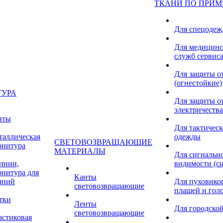
ТКАНИ ПО ПРИ
Для спецоде
Для медицинс
служб сервис
Для защиты о
(огнестойкие)
ТУРА
Для защиты от
электричества
нты
Для тактичес
таллическая
одежды
СВЕТОВОЗВРАЩАЮЩИЕ
рнитура
МАТЕРИАЛЫ
Для сигнальн
лнии,
видимости (с
рнитура для
Канты
лний
Для пуховиков
световозвращающие
плащей и гол
тки
Ленты
Для городской
световозвращающие
астиковая