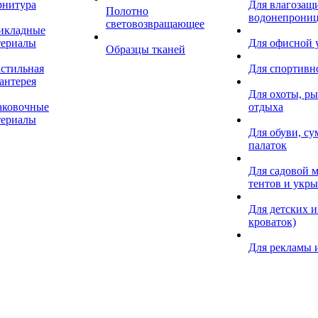
рнитура
Для влагозащ
Полотно
водонепрониц
световозвращающее
икладные
териалы
Для офисной
Образцы тканей
кстильная
Для спортивн
антерея
Для охоты, ры
аковочные
отдыха
териалы
Для обуви, су
палаток
Для садовой м
тентов и укр
Для детских и
кроваток)
Для рекламы 