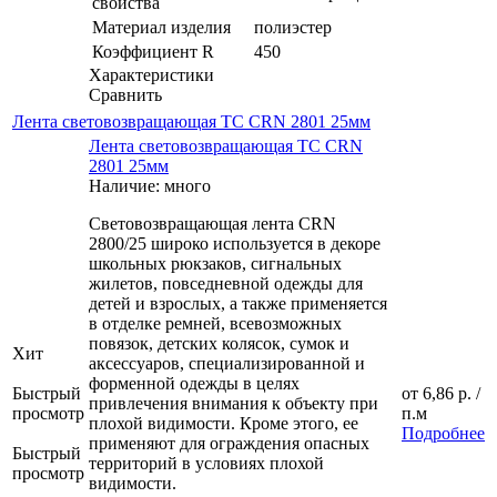
свойства
Материал изделия
полиэстер
Коэффициент R
450
Характеристики
Сравнить
Лента световозвращающая ТС CRN 2801 25мм
Лента световозвращающая ТС CRN
2801 25мм
Наличие: много
Световозвращающая лента CRN
2800/25 широко используется в декоре
школьных рюкзаков, сигнальных
жилетов, повседневной одежды для
детей и взрослых, а также применяется
в отделке ремней, всевозможных
повязок, детских колясок, сумок и
Хит
аксессуаров, специализированной и
форменной одежды в целях
Быстрый
от
6,86 р.
/
привлечения внимания к объекту при
просмотр
п.м
плохой видимости. Кроме этого, ее
Подробнее
применяют для ограждения опасных
Быстрый
территорий в условиях плохой
просмотр
видимости.