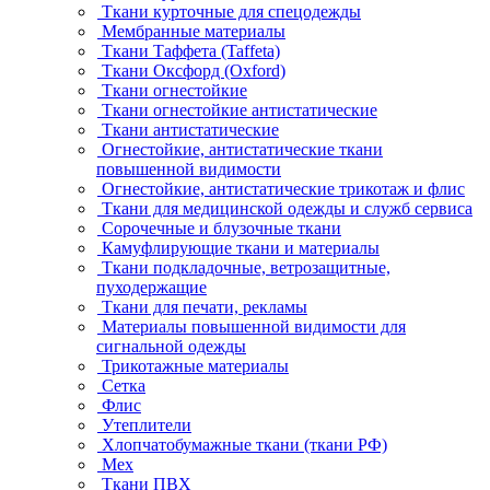
Ткани курточные для спецодежды
Мембранные материалы
Ткани Таффета (Taffeta)
Ткани Оксфорд (Oxford)
Ткани огнестойкие
Ткани огнестойкие антистатические
Ткани антистатические
Огнестойкие, антистатические ткани
повышенной видимости
Огнестойкие, антистатические трикотаж и флис
Ткани для медицинской одежды и служб сервиса
Сорочечные и блузочные ткани
Камуфлирующие ткани и материалы
Ткани подкладочные, ветрозащитные,
пуходержащие
Ткани для печати, рекламы
Материалы повышенной видимости для
сигнальной одежды
Трикотажные материалы
Сетка
Флис
Утеплители
Хлопчатобумажные ткани (ткани РФ)
Мех
Ткани ПВХ