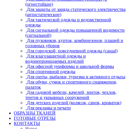
(огнестойкие)
Для защиты от заряда статического электричества
(антистатические)
Для тактической одежды и ведомственной
одежды
Для сигнальной одежды повышенной видимости
(сигнальной)
Для пуховиков, курток, комбинезонов, плащей и
головных уборов
Для городской, повседневной одежды (casual)
Для влагозащитной одежды и
водонепроницаемых изделий
Для офисной униформы и школьной формы
Для спортивной одежды
Для охоты, рыбалки, туризма и активного отдыха
Для обуви, сумок и спортивного снаряжения,
палаток
Для садовой мебели, качелей, зонтов, чехлов,
тентов и укрывных сооружений
Для детских изделий (колясок, санок, кроваток)
Для рекламы и печати
ОБРАЗЦЫ ТКАНЕЙ
ГОТОВЫЕ ОТРЕЗЫ
КОНТАКТЫ
Назад