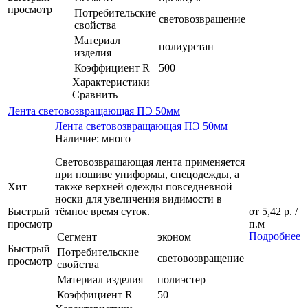
просмотр
Потребительские
световозвращение
свойства
Материал
полиуретан
изделия
Коэффициент R
500
Характеристики
Сравнить
Лента световозвращающая ПЭ 50мм
Лента световозвращающая ПЭ 50мм
Наличие: много
Световозвращающая лента применяется
при пошиве униформы, спецодежды, а
Хит
также верхней одежды повседневной
носки для увеличения видимости в
Быстрый
тёмное время суток.
от
5,42 р.
/
просмотр
п.м
Подробнее
Сегмент
эконом
Быстрый
Потребительские
световозвращение
просмотр
свойства
Материал изделия
полиэстер
Коэффициент R
50