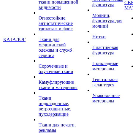
ткани повышенной
СВ
фурнитура
видимости
МА
Молнии,
Огнестойкие,
фурнитура для
антистатические
молний
трикотаж и флис
Нитки
КАТАЛОГ
Ткани для
медицинской
Пластиковая
одежды и служб
фурнитура
сервиса
Прикладные
Сорочечные и
материалы
блузочные ткани
Текстильная
Камуфлирующие
галантерея
ткани и материалы
Упаковочные
Ткани
материалы
подкладочные,
ветрозащитные,
пуходержащие
Ткани для печати,
рекламы