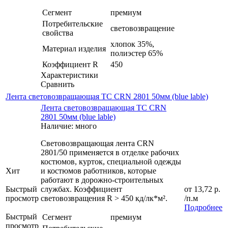
Сегмент
премиум
Потребительские
световозвращение
свойства
хлопок 35%,
Материал изделия
полиэстер 65%
Коэффициент R
450
Характеристики
Сравнить
Лента световозвращающая ТС CRN 2801 50мм (blue lable)
Лента световозвращающая ТС CRN
2801 50мм (blue lable)
Наличие: много
Световозвращающая лента CRN
2801/50 применяется в отделке рабочих
костюмов, курток, специальной одежды
Хит
и костюмов работников, которые
работают в дорожно-строительных
Быстрый
службах. Коэффициент
от
13,72 р.
просмотр
световозвращения R > 450 кд/лк*м².
/п.м
Подробнее
Быстрый
Сегмент
премиум
просмотр