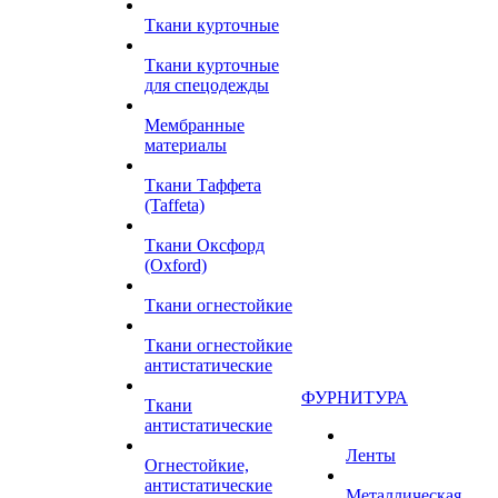
Ткани курточные
Ткани курточные
для спецодежды
Мембранные
материалы
Ткани Таффета
(Taffeta)
Ткани Оксфорд
(Oxford)
Ткани огнестойкие
Ткани огнестойкие
антистатические
ФУРНИТУРА
Ткани
антистатические
Ленты
Огнестойкие,
антистатические
Металлическая