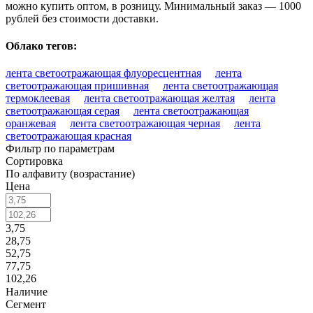
можно купить оптом, в розницу. Минимальный заказ — 1000
рублей без стоимости доставки.
Облако тегов:
лента светоотражающая флуоресцентная
лента
светоотражающая пришивная
лента светоотражающая
термоклеевая
лента светоотражающая желтая
лента
светоотражающая серая
лента светоотражающая
оранжевая
лента светоотражающая черная
лента
светоотражающая красная
Фильтр по параметрам
Сортировка
По алфавиту (возрастание)
Цена
3,75
28,75
52,75
77,75
102,26
Наличие
Сегмент