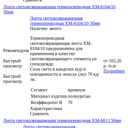
Лента световозвращающая термопереводная XM-8104/10
50мм
Лента световозвращающая
термопереводная XM-8104/10 50мм
Наличие: много
Термопереводная
световозвращающая лента XM-
8104/10 предназначена для
Рекомендуем
применения в качестве
световозвращающего элемента на
Быстрый
от
102,26
спецодежде.
просмотр
р.
/п.м
Сила света в канделах (кд) в
Подробнее
освещенности в люксах (лк): 70 кд/
Быстрый
лк.
просмотр
Сегмент
премиум
Материал изделия
полиуретан
Коэффициент R
70
Характеристики
Сравнить
Лента световозвращающая термопереводная ХМ-6013 50мм
Лента световозвращающая