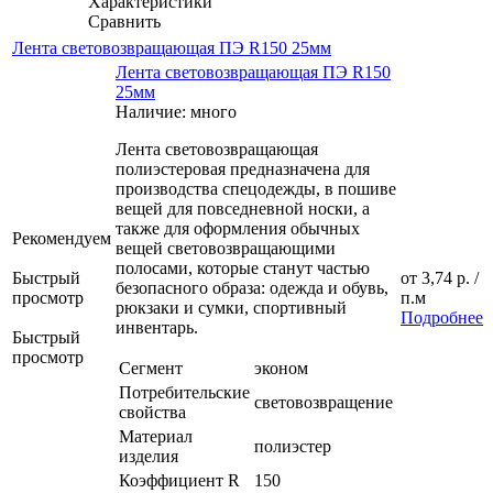
Характеристики
Сравнить
Лента световозвращающая ПЭ R150 25мм
Лента световозвращающая ПЭ R150
25мм
Наличие: много
Лента световозвращающая
полиэстеровая предназначена для
производства спецодежды, в пошиве
вещей для повседневной носки, а
также для оформления обычных
Рекомендуем
вещей световозвращающими
полосами, которые станут частью
Быстрый
от
3,74 р.
/
безопасного образа: одежда и обувь,
просмотр
п.м
рюкзаки и сумки, спортивный
Подробнее
инвентарь.
Быстрый
просмотр
Сегмент
эконом
Потребительские
световозвращение
свойства
Материал
полиэстер
изделия
Коэффициент R
150