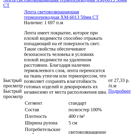
СТ
Лента световозвращающая
термопереводная ХМ-6013 50мм СТ
Наличие: 1 697 п.м
Лента имеет покрытие, которое при
плохой видимости способно отражать
попадающий на её поверхность свет.
Такие свойства обеспечивают
безопасность человека в условиях
плохой видимости на удаленном
расстоянии. Благодаря наличию
термоклеевого слоя, лента переносится
на ткань утюгом или термопрессом, что
Быстрый
от
27,33 р.
позволяет сохранять влаготойкость
просмотр
/п.м
готовых изделий и декорировать их
Быстрый
Подробнее
независимо от места расположения шва.
просмотр
Сегмент
стандарт
Состав
полиэстер 100%
Плотность
400 г/м²
Ширина рулона
5 см
Потребительские
световозвращение