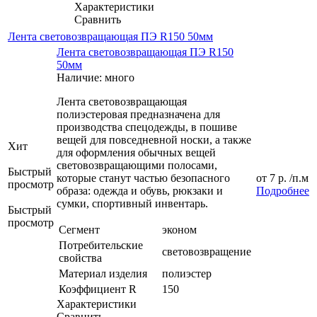
Характеристики
Сравнить
Лента световозвращающая ПЭ R150 50мм
Лента световозвращающая ПЭ R150
50мм
Наличие: много
Лента световозвращающая
полиэстеровая предназначена для
производства спецодежды, в пошиве
вещей для повседневной носки, а также
Хит
для оформления обычных вещей
световозвращающими полосами,
Быстрый
которые станут частью безопасного
от
7 р.
/п.м
просмотр
образа: одежда и обувь, рюкзаки и
Подробнее
сумки, спортивный инвентарь.
Быстрый
просмотр
Сегмент
эконом
Потребительские
световозвращение
свойства
Материал изделия
полиэстер
Коэффициент R
150
Характеристики
Сравнить