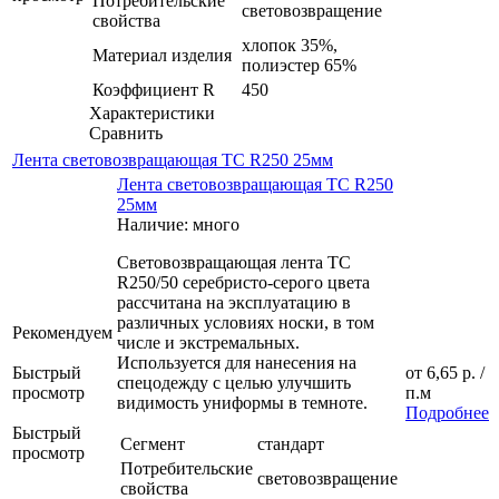
Потребительские
световозвращение
свойства
хлопок 35%,
Материал изделия
полиэстер 65%
Коэффициент R
450
Характеристики
Сравнить
Лента световозвращающая ТС R250 25мм
Лента световозвращающая ТС R250
25мм
Наличие: много
Световозвращающая лента TC
R250/50 серебристо-серого цвета
рассчитана на эксплуатацию в
различных условиях носки, в том
Рекомендуем
числе и экстремальных.
Используется для нанесения на
Быстрый
от
6,65 р.
/
спецодежду с целью улучшить
просмотр
п.м
видимость униформы в темноте.
Подробнее
Быстрый
Сегмент
стандарт
просмотр
Потребительские
световозвращение
свойства