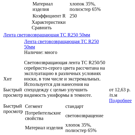
Материал
хлопок 35%,
изделия
полиэстер 65%
Коэффициент R
250
Характеристики
Сравнить
Лента световозвращающая ТС R250 50мм
Лента световозвращающая ТС R250
50мм
Наличие: много
Световозвращающая лента TC R250/50
серебристо-серого цвета рассчитана на
эксплуатацию в различных условиях
Хит
носки, в том числе и экстремальных.
Используется для нанесения на
Быстрый
спецодежду с целью улучшить
от
12,63 р.
просмотр
видимость униформы в темноте.
/п.м
Подробнее
Быстрый
Сегмент
стандарт
просмотр
Потребительские
световозвращение
свойства
хлопок 35%,
Материал изделия
полиэстер 65%