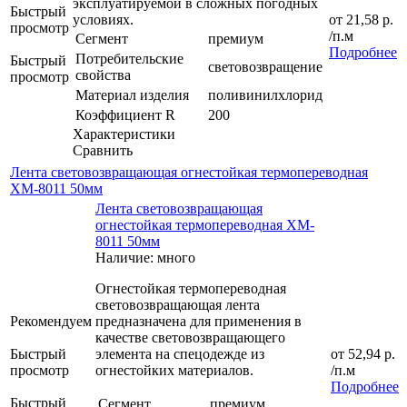
эксплуатируемой в сложных погодных
Быстрый
условиях.
от
21,58 р.
просмотр
/п.м
Сегмент
премиум
Подробнее
Потребительские
Быстрый
световозвращение
свойства
просмотр
Материал изделия
поливинилхлорид
Коэффициент R
200
Характеристики
Сравнить
Лента световозвращающая огнестойкая термопереводная
XM-8011 50мм
Лента световозвращающая
огнестойкая термопереводная XM-
8011 50мм
Наличие: много
Огнестойкая термопереводная
световозвращающая лента
Рекомендуем
предназначена для применения в
качестве световозвращающего
Быстрый
элемента на спецодежде из
от
52,94 р.
просмотр
огнестойких материалов.
/п.м
Подробнее
Быстрый
Сегмент
премиум