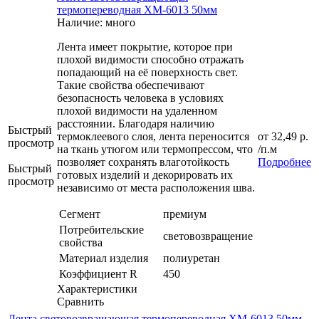
термопереводная ХМ-6013 50мм
Наличие: много
Лента имеет покрытие, которое при
плохой видимости способно отражать
попадающий на её поверхность свет.
Такие свойства обеспечивают
безопасность человека в условиях
плохой видимости на удаленном
расстоянии. Благодаря наличию
Быстрый
термоклеевого слоя, лента переносится
от
32,49 р.
просмотр
на ткань утюгом или термопрессом, что
/п.м
позволяет сохранять влаготойкость
Подробнее
Быстрый
готовых изделий и декорировать их
просмотр
независимо от места расположения шва.
Сегмент
премиум
Потребительские
световозвращение
свойства
Материал изделия
полиуретан
Коэффициент R
450
Характеристики
Сравнить
Лента световозвращающая термопереводная ХМ-6013 50мм