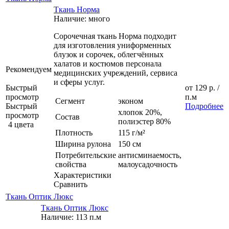
Ткань Норма
Наличие: много
Сорочечная ткань Норма подходит
для изготовления униформенных
блузок и сорочек, облегчённых
халатов и костюмов персонала
Рекомендуем
медицинских учреждений, сервиса
и сферы услуг.
Быстрый
от
129 р.
/
просмотр
п.м
Сегмент
эконом
Быстрый
Подробнее
хлопок 20%,
просмотр
Состав
полиэстер 80%
4 цвета
Плотность
115 г/м²
Ширина рулона
150 см
Потребительские
антисминаемость,
свойства
малоусадочность
Характеристики
Сравнить
Ткань Оптик Люкс
Ткань Оптик Люкс
Наличие: 113 п.м