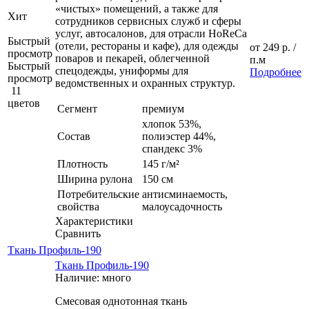
«чистых» помещений, а также для
Хит
сотрудников сервисных служб и сферы
услуг, автосалонов, для отрасли HoReCa
Быстрый
(отели, рестораны и кафе), для одежды
от
249 р.
/
просмотр
поваров и пекарей, облегченной
п.м
Быстрый
спецодежды, униформы для
Подробнее
просмотр
ведомственных и охранных структур.
11
цветов
Сегмент
премиум
хлопок 53%,
Состав
полиэстер 44%,
спандекс 3%
Плотность
145 г/м²
Ширина рулона
150 см
Потребительские
антисминаемость,
свойства
малоусадочность
Характеристики
Сравнить
Ткань Профиль-190
Ткань Профиль-190
Наличие: много
Смесовая однотонная ткань