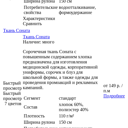
Ширина рулона
150 см
Потребительские
водоотталкивание,
свойства
формоудержание
Характеристики
Сравнить
Ткань Соната
Ткань Соната
Наличие: много
Сорочечная ткань Соната с
повышенным содержанием хлопка
предназначена для изготовления
медицинской одежды, корпоративной
униформы, сорочек и блуз для
школьной формы, а также одежды для
проведения промоакций и рекламных
Быстрый
от
149 р.
/
кампаний.
просмотр
п.м
Быстрый
Подробнее
Сегмент
стандарт
просмотр
7 цветов
хлопок 60%,
Состав
полиэстер 40%
Плотность
110 г/м²
Ширина рулона
150 см