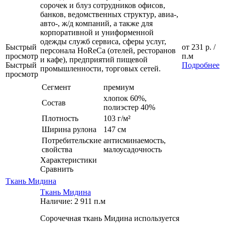
сорочек и блуз сотрудников офисов,
банков, ведомственных структур, авиа-,
авто-, ж/д компаний, а также для
корпоративной и униформенной
одежды служб сервиса, сферы услуг,
Быстрый
от
231 р.
/
персонала HoReCa (отелей, ресторанов
просмотр
п.м
и кафе), предприятий пищевой
Быстрый
Подробнее
промышленности, торговых сетей.
просмотр
Сегмент
премиум
хлопок 60%,
Состав
полиэстер 40%
Плотность
103 г/м²
Ширина рулона
147 см
Потребительские
антисминаемость,
свойства
малоусадочность
Характеристики
Сравнить
Ткань Мидина
Ткань Мидина
Наличие: 2 911 п.м
Сорочечная ткань Мидина используется