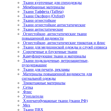
Ткани курточные для спецодежды
Мембранные материалы
Ткани Таффета (Taffeta)
Ткани Оксфорд (Oxford)
Ткани огнестойкие
Ткани огнестойкие антистатические
Ткани антистатические
Огнестойкие, антистатические ткани
повышенной видимости
Огнестойкие, антистатические трикотаж и флис
Ткани для медицинской одежды и служб сервиса
Сорочечные и блузочные ткани
Камуфлирующие ткани и материалы
Ткани подкладочные, ветрозащитные,
пуходержащие
Ткани для печати, рекламы
Материалы повышенной видимости для
сигнальной одежды
Трикотажные материалы
Сетка
Флис
Утеплители
Хлопчатобумажные ткани (ткани РФ)
Мех
Ткани ПВХ