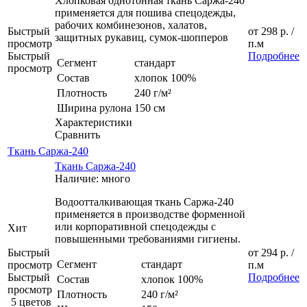
Хлопковая однотонная ткань Саржа-240
применяется для пошива спецодежды,
рабочих комбинезонов, халатов,
Быстрый
от
298 р.
/
защитных рукавиц, сумок-шопперов
просмотр
п.м
Быстрый
Подробнее
Сегмент
стандарт
просмотр
Состав
хлопок 100%
Плотность
240 г/м²
Ширина рулона
150 см
Характеристики
Сравнить
Ткань Саржа-240
Ткань Саржа-240
Наличие: много
Водоотталкивающая ткань Саржа-240
применяется в производстве форменной
или корпоративной спецодежды с
Хит
повышенными требованиями гигиены.
Быстрый
от
294 р.
/
Сегмент
стандарт
просмотр
п.м
Быстрый
Подробнее
Состав
хлопок 100%
просмотр
Плотность
240 г/м²
5 цветов