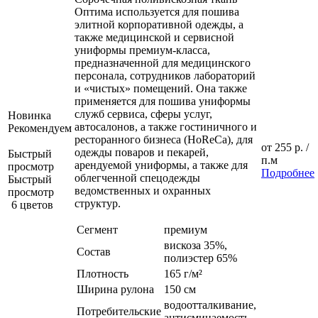
Оптима используется для пошива
элитной корпоративной одежды, а
также медицинской и сервисной
униформы премиум-класса,
предназначенной для медицинского
персонала, сотрудников лабораторий
и «чистых» помещений. Она также
применяется для пошива униформы
служб сервиса, сферы услуг,
Новинка
автосалонов, а также гостиничного и
Рекомендуем
ресторанного бизнеса (HoReCa), для
от
255 р.
/
одежды поваров и пекарей,
Быстрый
п.м
арендуемой униформы, а также для
просмотр
Подробнее
облегченной спецодежды
Быстрый
ведомственных и охранных
просмотр
структур.
6 цветов
Сегмент
премиум
вискоза 35%,
Состав
полиэстер 65%
Плотность
165 г/м²
Ширина рулона
150 см
водоотталкивание,
Потребительские
антисминаемость,