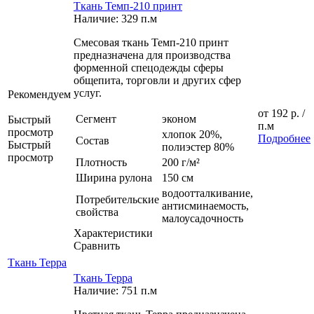
Ткань Темп-210 принт
Наличие: 329 п.м
Смесовая ткань Темп-210 принт
предназначена для производства
форменной спецодежды сферы
общепита, торговли и других сфер
услуг.
Рекомендуем
от
192 р.
/
Сегмент
эконом
Быстрый
п.м
просмотр
хлопок 20%,
Подробнее
Состав
Быстрый
полиэстер 80%
просмотр
Плотность
200 г/м²
Ширина рулона
150 см
водоотталкивание,
Потребительские
антисминаемость,
свойства
малоусадочность
Характеристики
Сравнить
Ткань Терра
Ткань Терра
Наличие: 751 п.м