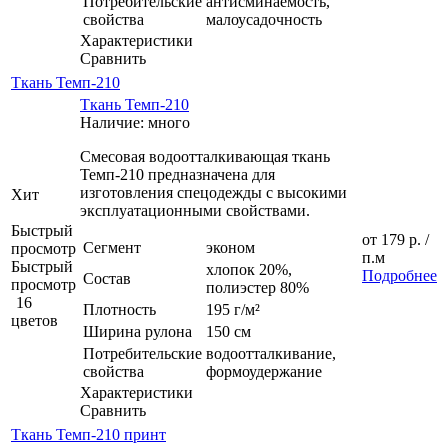
Потребительские
антисминаемость,
свойства
малоусадочность
Характеристики
Сравнить
Ткань Темп-210
Ткань Темп-210
Наличие: много
Смесовая водоотталкивающая ткань
Темп-210 предназначена для
изготовления спецодежды с высокими
Хит
эксплуатационными свойствами.
Быстрый
от
179 р.
/
Сегмент
эконом
просмотр
п.м
Быстрый
хлопок 20%,
Подробнее
Состав
просмотр
полиэстер 80%
16
Плотность
195 г/м²
цветов
Ширина рулона
150 см
Потребительские
водоотталкивание,
свойства
формоудержание
Характеристики
Сравнить
Ткань Темп-210 принт