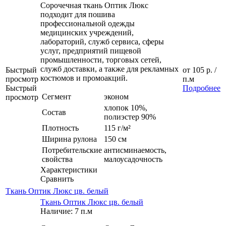
Сорочечная ткань Оптик Люкс
подходит для пошива
профессиональной одежды
медицинских учреждений,
лабораторий, служб сервиса, сферы
услуг, предприятий пищевой
промышленности, торговых сетей,
служб доставки, а также для рекламных
Быстрый
от
105 р.
/
костюмов и промоакций.
просмотр
п.м
Быстрый
Подробнее
Сегмент
эконом
просмотр
хлопок 10%,
Состав
полиэстер 90%
Плотность
115 г/м²
Ширина рулона
150 см
Потребительские
антисминаемость,
свойства
малоусадочность
Характеристики
Сравнить
Ткань Оптик Люкс цв. белый
Ткань Оптик Люкс цв. белый
Наличие: 7 п.м