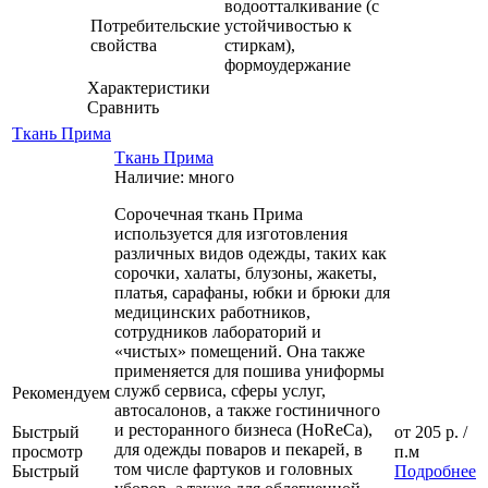
водоотталкивание (с
Потребительские
устойчивостью к
свойства
стиркам),
формоудержание
Характеристики
Сравнить
Ткань Прима
Ткань Прима
Наличие: много
Сорочечная ткань Прима
используется для изготовления
различных видов одежды, таких как
сорочки, халаты, блузоны, жакеты,
платья, сарафаны, юбки и брюки для
медицинских работников,
сотрудников лабораторий и
«чистых» помещений. Она также
применяется для пошива униформы
служб сервиса, сферы услуг,
Рекомендуем
автосалонов, а также гостиничного
и ресторанного бизнеса (HoReCa),
Быстрый
от
205 р.
/
для одежды поваров и пекарей, в
просмотр
п.м
том числе фартуков и головных
Быстрый
Подробнее