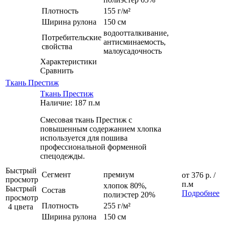
Плотность
155 г/м²
Ширина рулона
150 см
водоотталкивание,
Потребительские
антисминаемость,
свойства
малоусадочность
Характеристики
Сравнить
Ткань Престиж
Ткань Престиж
Наличие: 187 п.м
Смесовая ткань Престиж с
повышенным содержанием хлопка
используется для пошива
профессиональной форменной
спецодежды.
Быстрый
Сегмент
премиум
от
376 р.
/
просмотр
п.м
хлопок 80%,
Быстрый
Состав
Подробнее
полиэстер 20%
просмотр
Плотность
255 г/м²
4 цвета
Ширина рулона
150 см