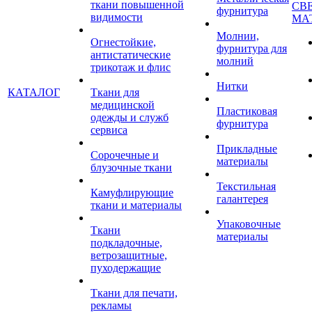
ткани повышенной
СВ
фурнитура
видимости
МА
Молнии,
Огнестойкие,
фурнитура для
антистатические
молний
трикотаж и флис
Нитки
КАТАЛОГ
Ткани для
медицинской
Пластиковая
одежды и служб
фурнитура
сервиса
Прикладные
Сорочечные и
материалы
блузочные ткани
Текстильная
Камуфлирующие
галантерея
ткани и материалы
Упаковочные
Ткани
материалы
подкладочные,
ветрозащитные,
пуходержащие
Ткани для печати,
рекламы