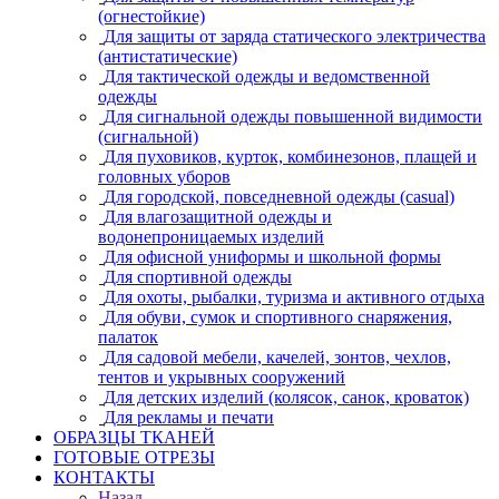
(огнестойкие)
Для защиты от заряда статического электричества
(антистатические)
Для тактической одежды и ведомственной
одежды
Для сигнальной одежды повышенной видимости
(сигнальной)
Для пуховиков, курток, комбинезонов, плащей и
головных уборов
Для городской, повседневной одежды (casual)
Для влагозащитной одежды и
водонепроницаемых изделий
Для офисной униформы и школьной формы
Для спортивной одежды
Для охоты, рыбалки, туризма и активного отдыха
Для обуви, сумок и спортивного снаряжения,
палаток
Для садовой мебели, качелей, зонтов, чехлов,
тентов и укрывных сооружений
Для детских изделий (колясок, санок, кроваток)
Для рекламы и печати
ОБРАЗЦЫ ТКАНЕЙ
ГОТОВЫЕ ОТРЕЗЫ
КОНТАКТЫ
Назад