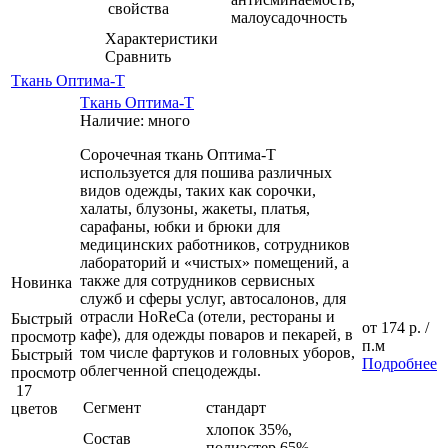
свойства
малоусадочность
Характеристики
Сравнить
Ткань Оптима-Т
Ткань Оптима-Т
Наличие: много
Сорочечная ткань Оптима-Т
используется для пошива различных
видов одежды, таких как сорочки,
халаты, блузоны, жакеты, платья,
сарафаны, юбки и брюки для
медицинских работников, сотрудников
лабораторий и «чистых» помещений, а
также для сотрудников сервисных
Новинка
служб и сферы услуг, автосалонов, для
отрасли HoReCa (отели, рестораны и
Быстрый
от
174 р.
/
кафе), для одежды поваров и пекарей, в
просмотр
п.м
том числе фартуков и головных уборов,
Быстрый
Подробнее
облегченной спецодежды.
просмотр
17
Сегмент
стандарт
цветов
хлопок 35%,
Состав
полиэстер 65%