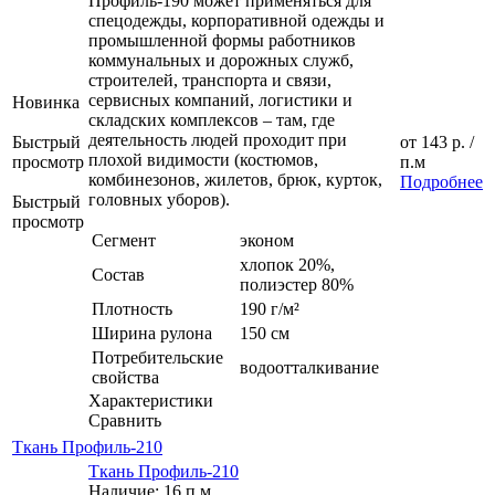
Профиль-190 может применяться для
спецодежды, корпоративной одежды и
промышленной формы работников
коммунальных и дорожных служб,
строителей, транспорта и связи,
сервисных компаний, логистики и
Новинка
складских комплексов – там, где
деятельность людей проходит при
Быстрый
от
143 р.
/
плохой видимости (костюмов,
просмотр
п.м
комбинезонов, жилетов, брюк, курток,
Подробнее
головных уборов).
Быстрый
просмотр
Сегмент
эконом
хлопок 20%,
Состав
полиэстер 80%
Плотность
190 г/м²
Ширина рулона
150 см
Потребительские
водоотталкивание
свойства
Характеристики
Сравнить
Ткань Профиль-210
Ткань Профиль-210
Наличие: 16 п.м