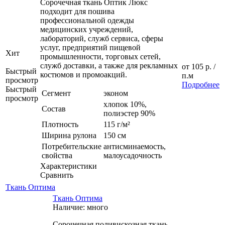
Сорочечная ткань Оптик Люкс
подходит для пошива
профессиональной одежды
медицинских учреждений,
лабораторий, служб сервиса, сферы
услуг, предприятий пищевой
Хит
промышленности, торговых сетей,
служб доставки, а также для рекламных
от
105 р.
/
Быстрый
костюмов и промоакций.
п.м
просмотр
Подробнее
Быстрый
Сегмент
эконом
просмотр
хлопок 10%,
Состав
полиэстер 90%
Плотность
115 г/м²
Ширина рулона
150 см
Потребительские
антисминаемость,
свойства
малоусадочность
Характеристики
Сравнить
Ткань Оптима
Ткань Оптима
Наличие: много
Сорочечная поливискозная ткань