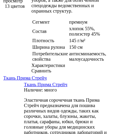
уборов, а также для облегченной
просмотр
спецодежды ведомственных и
13 цветов
охранных структур.
Сегмент
премиум
хлопок 55%,
Состав
полиэстер 45%
Плотность
145 г/м²
Ширина рулона
150 см
Потребительские
антисминаемость,
свойства
малоусадочность
Характеристики
Сравнить
Ткань Прима Стрейч
Ткань Прима Стрейч
Наличие: много
Эластичная сорочечная ткань Прима
Стрейч предназначена для пошива
различных видов одежды, таких как
сорочки, халаты, блузоны, жакеты,
платья, сарафаны, юбки, брюки и
головные уборы для медицинских
работников, сотрудников лабораторий и