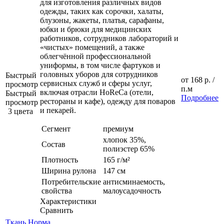
для изготовления различных видов
одежды, таких как сорочки, халаты,
блузоны, жакеты, платья, сарафаны,
юбки и брюки для медицинских
работников, сотрудников лабораторий и
«чистых» помещений, а также
облегчённой профессиональной
униформы, в том числе фартуков и
головных уборов для сотрудников
Быстрый
от
168 р.
/
сервисных служб и сферы услуг,
просмотр
п.м
включая отрасли HoReCa (отели,
Быстрый
Подробнее
рестораны и кафе), одежду для поваров
просмотр
и пекарей.
3 цвета
Сегмент
премиум
хлопок 35%,
Состав
полиэстер 65%
Плотность
165 г/м²
Ширина рулона
147 см
Потребительские
антисминаемость,
свойства
малоусадочность
Характеристики
Сравнить
Ткань Норма