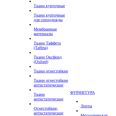
Ткани курточные
Ткани курточные
для спецодежды
Мембранные
материалы
Ткани Таффета
(Taffeta)
Ткани Оксфорд
(Oxford)
Ткани огнестойкие
Ткани огнестойкие
антистатические
ФУРНИТУРА
Ткани
антистатические
Ленты
Огнестойкие,
антистатические
Металлическая