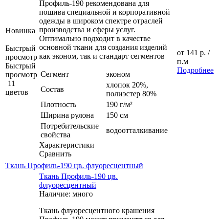
Профиль-190 рекомендована для
пошива специальной и корпоративной
одежды в широком спектре отраслей
производства и сферы услуг.
Новинка
Оптимально подходит в качестве
основной ткани для создания изделий
Быстрый
от
141 р.
/
как эконом, так и стандарт сегментов
просмотр
п.м
Быстрый
Подробнее
Сегмент
эконом
просмотр
11
хлопок 20%,
Состав
цветов
полиэстер 80%
Плотность
190 г/м²
Ширина рулона
150 см
Потребительские
водоотталкивание
свойства
Характеристики
Сравнить
Ткань Профиль-190 цв. флуоресцентный
Ткань Профиль-190 цв.
флуоресцентный
Наличие: много
Ткань флуоресцентного крашения