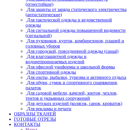
(огнестойкие)
Для защиты от заряда статического электричества
(антистатические)
Для тактической одежды и ведомственной
одежды
Для сигнальной одежды повышенной видимости
(сигнальной)
Для пуховиков, курток, комбинезонов, плащей и
головных уборов
Для городской, повседневной одежды (casual)
Для влагозащитной одежды и
водонепроницаемых изделий
Для офисной униформы и школьной формы
Для спортивной одежды
Для охоты, рыбалки, туризма и активного отдыха
Для обуви, сумок и спортивного снаряжения,
палаток
Для садовой мебели, качелей, зонтов, чехлов,
тентов и укрывных сооружений
Для детских изделий (колясок, санок, кроваток)
Для рекламы и печати
ОБРАЗЦЫ ТКАНЕЙ
ГОТОВЫЕ ОТРЕЗЫ
КОНТАКТЫ
Назад