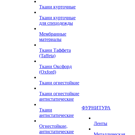
Ткани курточные
Ткани курточные
для спецодежды
Мембранные
материалы
Ткани Таффета
(Taffeta)
Ткани Оксфорд
(Oxford)
Ткани огнестойкие
Ткани огнестойкие
антистатические
ФУРНИТУРА
Ткани
антистатические
Ленты
Огнестойкие,
антистатические
Металлическая