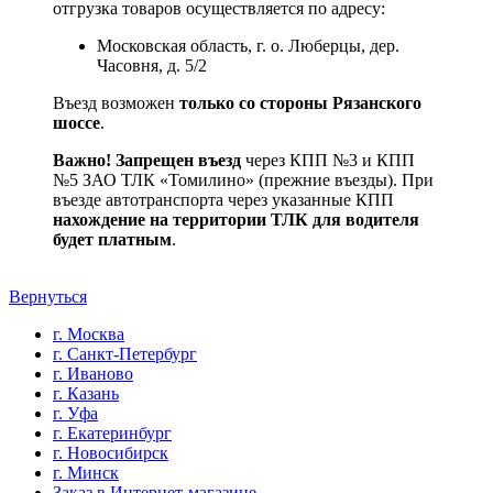
отгрузка товаров осуществляется по адресу:
Московская область, г. о. Люберцы, дер.
Часовня, д. 5/2
Въезд возможен
только со стороны Рязанского
шоссе
.
Важно! Запрещен въезд
через КПП №3 и КПП
№5 ЗАО ТЛК «Томилино» (прежние въезды). При
въезде автотранспорта через указанные КПП
нахождение на территории ТЛК для водителя
будет платным
.
Вернуться
г. Москва
г. Санкт-Петербург
г. Иваново
г. Казань
г. Уфа
г. Екатеринбург
г. Новосибирск
г. Минск
Заказ в Интернет-магазине