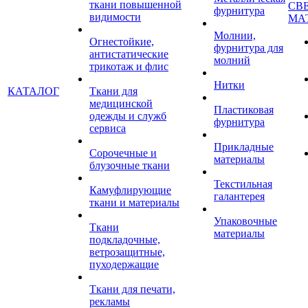
ткани повышенной
СВ
фурнитура
видимости
МА
Молнии,
Огнестойкие,
фурнитура для
антистатические
молний
трикотаж и флис
Нитки
КАТАЛОГ
Ткани для
медицинской
Пластиковая
одежды и служб
фурнитура
сервиса
Прикладные
Сорочечные и
материалы
блузочные ткани
Текстильная
Камуфлирующие
галантерея
ткани и материалы
Упаковочные
Ткани
материалы
подкладочные,
ветрозащитные,
пуходержащие
Ткани для печати,
рекламы