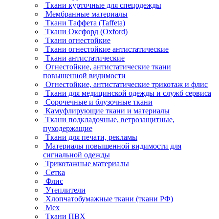
Ткани курточные для спецодежды
Мембранные материалы
Ткани Таффета (Taffeta)
Ткани Оксфорд (Oxford)
Ткани огнестойкие
Ткани огнестойкие антистатические
Ткани антистатические
Огнестойкие, антистатические ткани
повышенной видимости
Огнестойкие, антистатические трикотаж и флис
Ткани для медицинской одежды и служб сервиса
Сорочечные и блузочные ткани
Камуфлирующие ткани и материалы
Ткани подкладочные, ветрозащитные,
пуходержащие
Ткани для печати, рекламы
Материалы повышенной видимости для
сигнальной одежды
Трикотажные материалы
Сетка
Флис
Утеплители
Хлопчатобумажные ткани (ткани РФ)
Мех
Ткани ПВХ