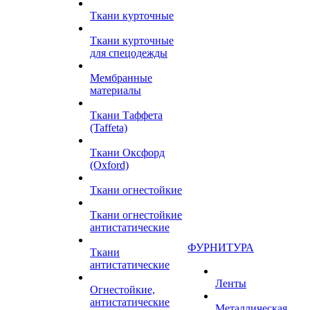
Ткани курточные
Ткани курточные
для спецодежды
Мембранные
материалы
Ткани Таффета
(Taffeta)
Ткани Оксфорд
(Oxford)
Ткани огнестойкие
Ткани огнестойкие
антистатические
ФУРНИТУРА
Ткани
антистатические
Ленты
Огнестойкие,
антистатические
Металлическая