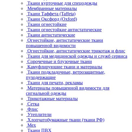
Ткани курточные для спецодежды
Мембранные материалы
Ткани Таффета (Taffeta)
Ткани Оксфорд (Oxford)
Ткани огнестойкие
Ткани огнестойкие антистатические
Ткани антистатические
Огнестойкие, антистатические ткани
повышенной видимости
Огнестойкие, антистатические трикотаж и флис
Ткани для медицинской одежды и служб сервиса
Сорочечные и блузочные ткани
Камуфлирующие ткани и материалы
Ткани подкладочные, ветрозащитные,
пуходержащие
Ткани для печати, рекламы
Материалы повышенной видимости для
сигнальной одежды
Трикотажные материалы
Сетка
Флис
Утеплители
Хлопчатобумажные ткани (ткани РФ)
Мех
Ткани ПВХ