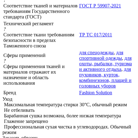
?
Соответствие тканей и материалов
ГОСТ Р 59907-2021
требованиям Государственного
стандарта (ГОСТ)
Технический регламент
?
Соответствие ткани требованиям
ТР ТС 017/2011
безопасности в пределах
Таможенного союза
для спецодежды
,
для
Сферы применений
спортивной одежды
,
для
?
охоты, рыбалки, туризма
Сферы применения тканей и
и активного отдыха
,
для
материалов отражают их
пуховиков, курток,
назначение и область
комбинезонов, плащей и
использования
головных уборов
Бренд
Fashion Solution
Уход
Максимальная температура стирки 30°C, обычный режим
Не отбеливать
Барабанная сушка возможна, более низкая температура
Глажение запрещено
Профессиональная сухая чистка в углеводородах. Обычный
режим
Заказать образец