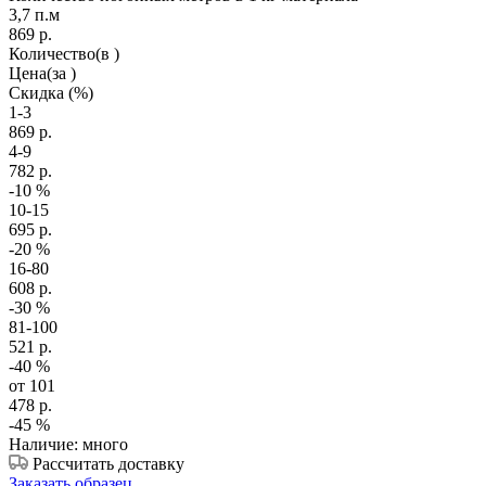
3,7 п.м
869
р.
Количество
(в )
Цена
(за )
Скидка
(%)
1-3
869
р.
4-9
782
р.
-10
%
10-15
695
р.
-20
%
16-80
608
р.
-30
%
81-100
521
р.
-40
%
от 101
478
р.
-45
%
Наличие: много
Рассчитать доставку
Заказать образец