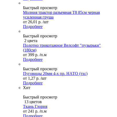
Быстрый просмотр
Молния трактор разъемная Т8 85см черная
усиленная груша
от
26,01 р.
/шт
Подробнее
Быстрый просмотр
2 цвета
Полотно трикотажное Велсофт "пузырьки"
(180см)
от
399 р.
/п.м
Подробнее
Быстрый просмотр
Пуговицы 20мм 4-х пр. НАТО (тхс)
от
1,27 р.
/шт
Подробнее
Хит
Быстрый просмотр
13 цветов
Ткань Глория
от
241 р.
/п.м
Подробнее