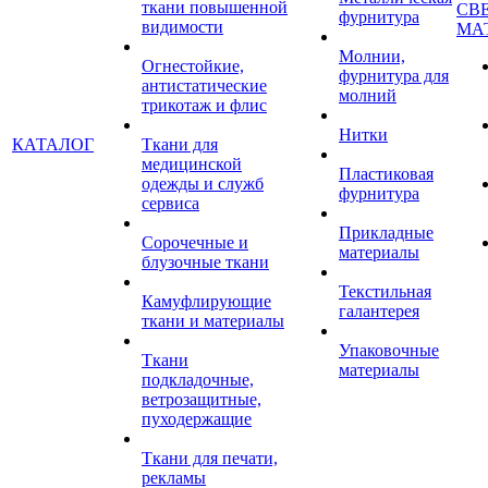
ткани повышенной
СВ
фурнитура
видимости
МА
Молнии,
Огнестойкие,
фурнитура для
антистатические
молний
трикотаж и флис
Нитки
КАТАЛОГ
Ткани для
медицинской
Пластиковая
одежды и служб
фурнитура
сервиса
Прикладные
Сорочечные и
материалы
блузочные ткани
Текстильная
Камуфлирующие
галантерея
ткани и материалы
Упаковочные
Ткани
материалы
подкладочные,
ветрозащитные,
пуходержащие
Ткани для печати,
рекламы