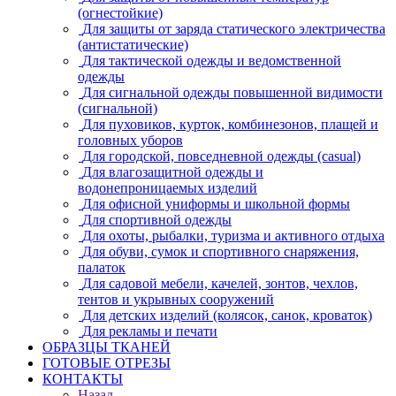
(огнестойкие)
Для защиты от заряда статического электричества
(антистатические)
Для тактической одежды и ведомственной
одежды
Для сигнальной одежды повышенной видимости
(сигнальной)
Для пуховиков, курток, комбинезонов, плащей и
головных уборов
Для городской, повседневной одежды (casual)
Для влагозащитной одежды и
водонепроницаемых изделий
Для офисной униформы и школьной формы
Для спортивной одежды
Для охоты, рыбалки, туризма и активного отдыха
Для обуви, сумок и спортивного снаряжения,
палаток
Для садовой мебели, качелей, зонтов, чехлов,
тентов и укрывных сооружений
Для детских изделий (колясок, санок, кроваток)
Для рекламы и печати
ОБРАЗЦЫ ТКАНЕЙ
ГОТОВЫЕ ОТРЕЗЫ
КОНТАКТЫ
Назад