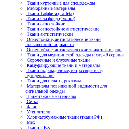
Ткани курточные для спецодежды
Мембранные материалы
Ткани Таффета (Taffeta)
Ткани Оксфорд (Oxford)
Ткани огнестойкие
Ткани огнестойкие антистатические
Ткани антистатические
Огнестойкие, антистатические ткани
повышенной видимости
Огнестойкие, антистатические трикотаж и флис
Ткани для медицинской одежды и служб сервиса
Сорочечные и блузочные ткани
Камуфлирующие ткани и материалы
Ткани подкладочные, ветрозащитные,
пуходержащие
Ткани для печати, рекламы
Материалы повышенной видимости для
сигнальной одежды
Трикотажные материалы
Сетка
Флис
Утеплители
Хлопчатобумажные ткани (ткани РФ)
Мех
Ткани ПВХ