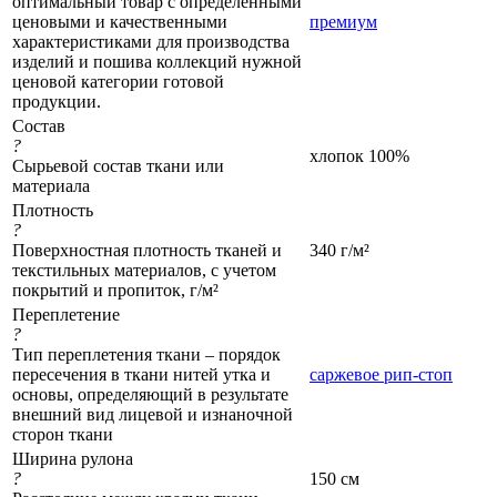
оптимальный товар с определёнными
ценовыми и качественными
премиум
характеристиками для производства
изделий и пошива коллекций нужной
ценовой категории готовой
продукции.
Состав
?
хлопок 100%
Сырьевой состав ткани или
материала
Плотность
?
Поверхностная плотность тканей и
340 г/м²
текстильных материалов, с учетом
покрытий и пропиток, г/м²
Переплетение
?
Тип переплетения ткани – порядок
пересечения в ткани нитей утка и
саржевое рип-стоп
основы, определяющий в результате
внешний вид лицевой и изнаночной
сторон ткани
Ширина рулона
?
150 см