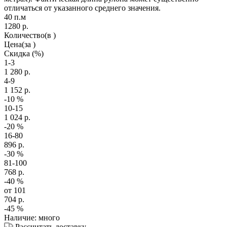
отличаться от указанного среднего значения.
40 п.м
1280
р.
Количество
(в )
Цена
(за )
Скидка
(%)
1-3
1 280
р.
4-9
1 152
р.
-10
%
10-15
1 024
р.
-20
%
16-80
896
р.
-30
%
81-100
768
р.
-40
%
от 101
704
р.
-45
%
Наличие: много
Рассчитать доставку