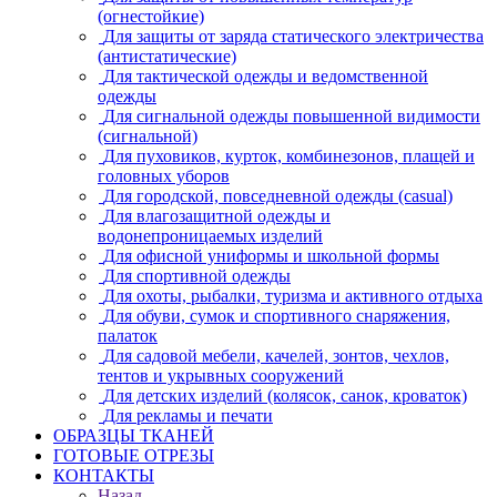
(огнестойкие)
Для защиты от заряда статического электричества
(антистатические)
Для тактической одежды и ведомственной
одежды
Для сигнальной одежды повышенной видимости
(сигнальной)
Для пуховиков, курток, комбинезонов, плащей и
головных уборов
Для городской, повседневной одежды (casual)
Для влагозащитной одежды и
водонепроницаемых изделий
Для офисной униформы и школьной формы
Для спортивной одежды
Для охоты, рыбалки, туризма и активного отдыха
Для обуви, сумок и спортивного снаряжения,
палаток
Для садовой мебели, качелей, зонтов, чехлов,
тентов и укрывных сооружений
Для детских изделий (колясок, санок, кроваток)
Для рекламы и печати
ОБРАЗЦЫ ТКАНЕЙ
ГОТОВЫЕ ОТРЕЗЫ
КОНТАКТЫ
Назад