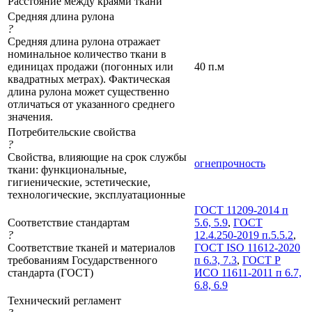
Расстояние между краями ткани
Средняя длина рулона
?
Средняя длина рулона отражает
номинальное количество ткани в
единицах продажи (погонных или
40 п.м
квадратных метрах). Фактическая
длина рулона может существенно
отличаться от указанного среднего
значения.
Потребительские свойства
?
Свойства, влияющие на срок службы
огнепрочность
ткани: функциональные,
гигиенические, эстетические,
технологические, эксплуатационные
ГОСТ 11209-2014 п
Соответствие стандартам
5.6, 5.9
,
ГОСТ
?
12.4.250-2019 п.5.5.2
,
Соответствие тканей и материалов
ГОСТ ISO 11612-2020
требованиям Государственного
п 6.3, 7.3
,
ГОСТ Р
стандарта (ГОСТ)
ИСО 11611-2011 п 6.7,
6.8, 6.9
Технический регламент