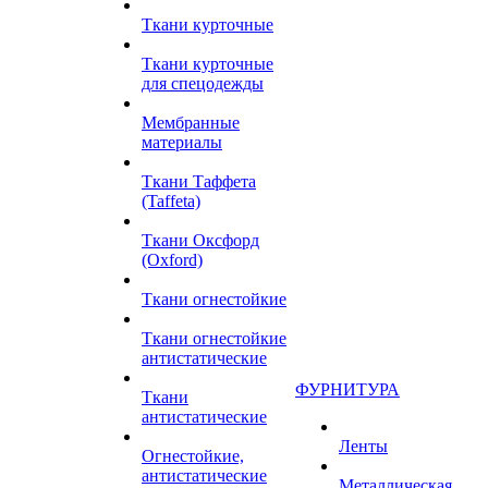
Ткани курточные
Ткани курточные
для спецодежды
Мембранные
материалы
Ткани Таффета
(Taffeta)
Ткани Оксфорд
(Oxford)
Ткани огнестойкие
Ткани огнестойкие
антистатические
ФУРНИТУРА
Ткани
антистатические
Ленты
Огнестойкие,
антистатические
Металлическая