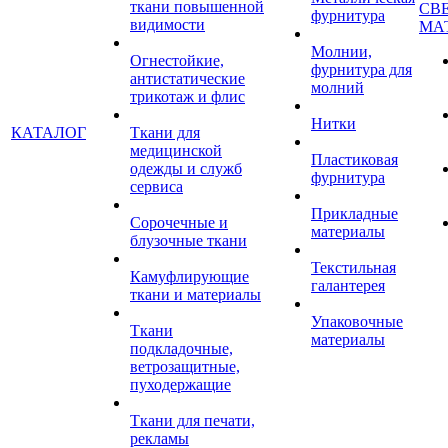
ткани повышенной
СВ
фурнитура
видимости
МА
Молнии,
Огнестойкие,
фурнитура для
антистатические
молний
трикотаж и флис
Нитки
КАТАЛОГ
Ткани для
медицинской
Пластиковая
одежды и служб
фурнитура
сервиса
Прикладные
Сорочечные и
материалы
блузочные ткани
Текстильная
Камуфлирующие
галантерея
ткани и материалы
Упаковочные
Ткани
материалы
подкладочные,
ветрозащитные,
пуходержащие
Ткани для печати,
рекламы