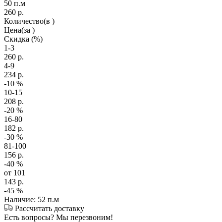
50 п.м
260
р.
Количество
(в )
Цена
(за )
Скидка
(%)
1-3
260
р.
4-9
234
р.
-10
%
10-15
208
р.
-20
%
16-80
182
р.
-30
%
81-100
156
р.
-40
%
от 101
143
р.
-45
%
Наличие: 52 п.м
Рассчитать доставку
Есть вопросы? Мы перезвоним!