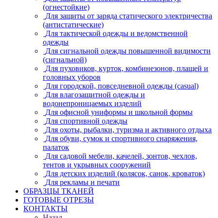
(огнестойкие)
Для защиты от заряда статического электричества
(антистатические)
Для тактической одежды и ведомственной
одежды
Для сигнальной одежды повышенной видимости
(сигнальной)
Для пуховиков, курток, комбинезонов, плащей и
головных уборов
Для городской, повседневной одежды (casual)
Для влагозащитной одежды и
водонепроницаемых изделий
Для офисной униформы и школьной формы
Для спортивной одежды
Для охоты, рыбалки, туризма и активного отдыха
Для обуви, сумок и спортивного снаряжения,
палаток
Для садовой мебели, качелей, зонтов, чехлов,
тентов и укрывных сооружений
Для детских изделий (колясок, санок, кроваток)
Для рекламы и печати
ОБРАЗЦЫ ТКАНЕЙ
ГОТОВЫЕ ОТРЕЗЫ
КОНТАКТЫ
Назад