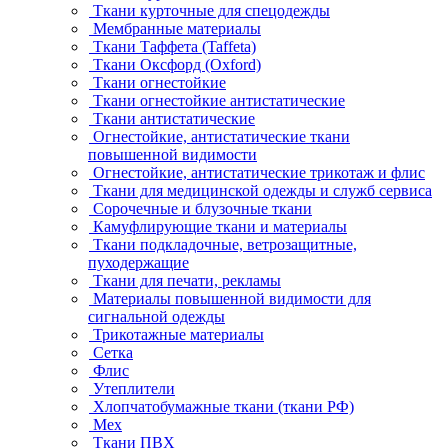
Ткани курточные для спецодежды
Мембранные материалы
Ткани Таффета (Taffeta)
Ткани Оксфорд (Oxford)
Ткани огнестойкие
Ткани огнестойкие антистатические
Ткани антистатические
Огнестойкие, антистатические ткани
повышенной видимости
Огнестойкие, антистатические трикотаж и флис
Ткани для медицинской одежды и служб сервиса
Сорочечные и блузочные ткани
Камуфлирующие ткани и материалы
Ткани подкладочные, ветрозащитные,
пуходержащие
Ткани для печати, рекламы
Материалы повышенной видимости для
сигнальной одежды
Трикотажные материалы
Сетка
Флис
Утеплители
Хлопчатобумажные ткани (ткани РФ)
Мех
Ткани ПВХ