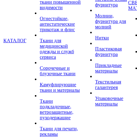
ткани повышенной
СВ
фурнитура
видимости
МА
Молнии,
Огнестойкие,
фурнитура для
антистатические
молний
трикотаж и флис
Нитки
КАТАЛОГ
Ткани для
медицинской
Пластиковая
одежды и служб
фурнитура
сервиса
Прикладные
Сорочечные и
материалы
блузочные ткани
Текстильная
Камуфлирующие
галантерея
ткани и материалы
Упаковочные
Ткани
материалы
подкладочные,
ветрозащитные,
пуходержащие
Ткани для печати,
рекламы