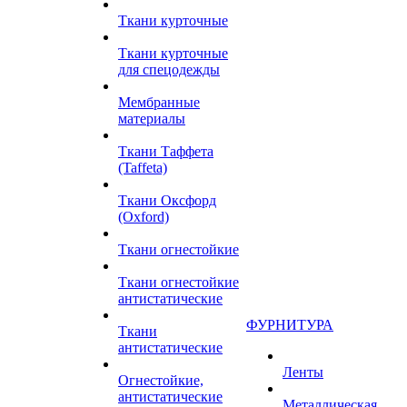
Ткани курточные
Ткани курточные
для спецодежды
Мембранные
материалы
Ткани Таффета
(Taffeta)
Ткани Оксфорд
(Oxford)
Ткани огнестойкие
Ткани огнестойкие
антистатические
ФУРНИТУРА
Ткани
антистатические
Ленты
Огнестойкие,
антистатические
Металлическая